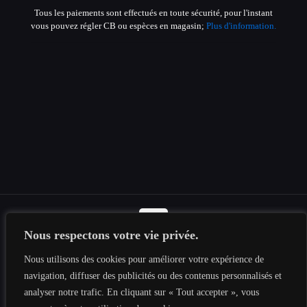
Tous les paiements sont effectués en toute sécurité, pour l'instant
vous pouvez régler CB ou espèces en magasin;
Plus d'information.
Nous respectons votre vie privée.
© 2019-2026 Tous les droits sont réservés au
Tesnima
Nous utilisons des cookies pour améliorer votre expérience de
Informatique
|
Mentions légales
|
Politique de confidentialité
|
navigation, diffuser des publicités ou des contenus personnalisés et
Plan du site
analyser notre trafic. En cliquant sur « Tout accepter », vous