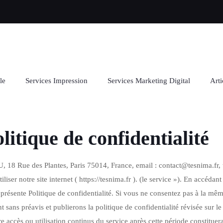
le
Services Impression
Services Marketing Digital
Arti
litique de confidentialité
U, 18 Rue des Plantes, Paris 75014, France, email : contact@tesnima.fr, t
ser notre site internet ( https://tesnima.fr ). (le service »). En accédant
 présente Politique de confidentialité. Si vous ne consentez pas à la même
sans préavis et publierons la politique de confidentialité révisée sur le
re accès ou utilisation continus du service après cette période constituera