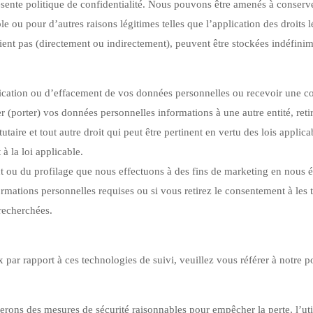
résente politique de confidentialité. Nous pouvons être amenés à conser
le ou pour d’autres raisons légitimes telles que l’application des droits 
ient pas (directement ou indirectement), peuvent être stockées indéfinim
tification ou d’effacement de vos données personnelles ou recevoir une c
 (porter) vos données personnelles informations à une autre entité, reti
taire et tout autre droit qui peut être pertinent en vertu des lois applic
 la loi applicable.
ou du profilage que nous effectuons à des fins de marketing en nous é
ormations personnelles requises ou si vous retirez le consentement à les 
 recherchées.
x par rapport à ces technologies de suivi, veuillez vous référer à notre p
serons des mesures de sécurité raisonnables pour empêcher la perte, l’ut