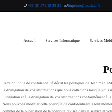
+33 (0) 171 19 55 21
imprime@tesnima.fr
Accueil
Services Informatique
Services Mobi
Po
Cette politique de confidentialité décrit les politiques de Tesnima SAS
la divulgation de vos informations que nous collectons lorsque vous utili
l’utilisation et à la divulgation de vos informations conformément à la
Nous pouvons modifier cette politique de confidentialité à tout moment 
compter de la publication de la politique révisée dans le service et vot