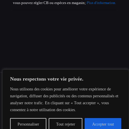
vous pouvez régler CB ou espèces en magasin;
Plus d'information.
Nous respectons votre vie privée.
Nous utilisons des cookies pour améliorer votre expérience de
navigation, diffuser des publicités ou des contenus personnalisés et
© 2019-2026 Tous les droits sont réservés au
Tesnima
Informatique
|
Mentions légales
|
Politique de confidentialité
|
analyser notre trafic. En cliquant sur « Tout accepter », vous
Plan du site
consentez à notre utilisation des cookies.
Personnaliser
Tout rejeter
Accepter tout