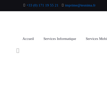
+33 (0) 171 19 55 21
imprime@tesnima.fr
Accueil
Services Informatique
Services Mobi