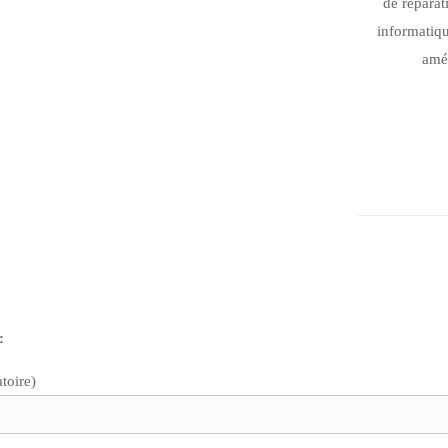
de réparat
informatiqu
amél
:
toire)