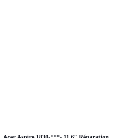
Acer Aspire 1830-***- 11,6″ Réparation