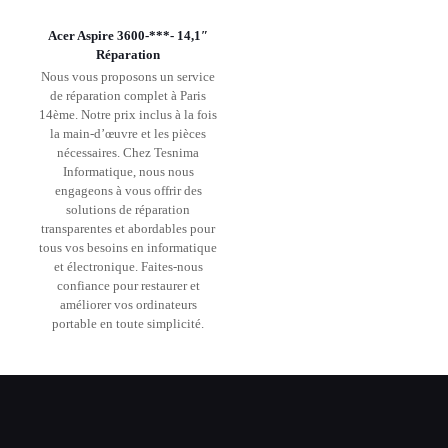
Acer Aspire 3600-***- 14,1″
Réparation
Nous vous proposons un service
de réparation complet à Paris
14ème. Notre prix inclus à la fois
la main-d’œuvre et les pièces
nécessaires. Chez Tesnima
Informatique, nous nous
engageons à vous offrir des
solutions de réparation
transparentes et abordables pour
tous vos besoins en informatique
et électronique. Faites-nous
confiance pour restaurer et
améliorer vos ordinateurs
portable en toute simplicité.