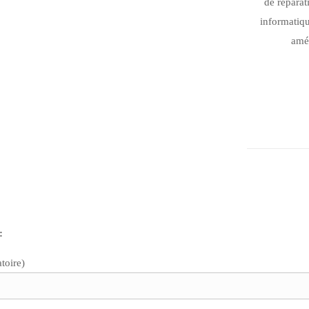
de réparat
informatiqu
amél
:
toire)