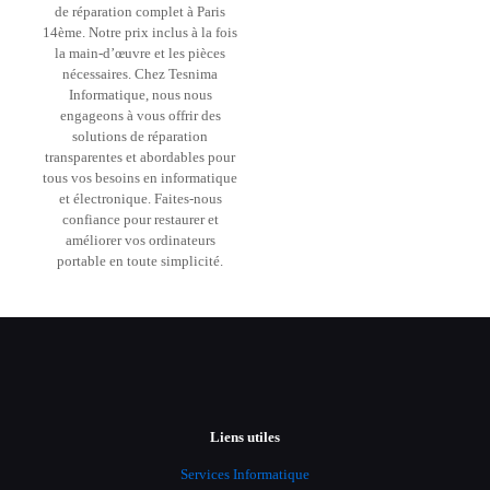
de réparation complet à Paris
14ème. Notre prix inclus à la fois
la main-d’œuvre et les pièces
nécessaires. Chez Tesnima
Informatique, nous nous
engageons à vous offrir des
solutions de réparation
transparentes et abordables pour
tous vos besoins en informatique
et électronique. Faites-nous
confiance pour restaurer et
améliorer vos ordinateurs
portable en toute simplicité.
Liens utiles
Services Informatique