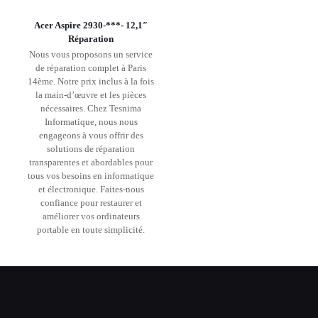
Acer Aspire 2930-***- 12,1″
Réparation
Nous vous proposons un service
de réparation complet à Paris
14ème. Notre prix inclus à la fois
la main-d’œuvre et les pièces
nécessaires. Chez Tesnima
Informatique, nous nous
engageons à vous offrir des
solutions de réparation
transparentes et abordables pour
tous vos besoins en informatique
et électronique. Faites-nous
confiance pour restaurer et
améliorer vos ordinateurs
portable en toute simplicité.