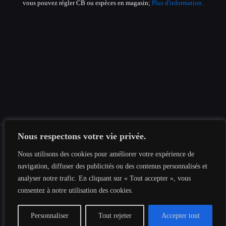
vous pouvez régler CB ou espèces en magasin;
Plus d'information.
Nous respectons votre vie privée.
Nous utilisons des cookies pour améliorer votre expérience de
© 2019-2026 Tous les droits sont réservés au
Tesnima
navigation, diffuser des publicités ou des contenus personnalisés et
Informatique
|
Mentions légales
|
Politique de confidentialité
|
analyser notre trafic. En cliquant sur « Tout accepter », vous
Plan du site
consentez à notre utilisation des cookies.
Personnaliser
Tout rejeter
Accepter tout