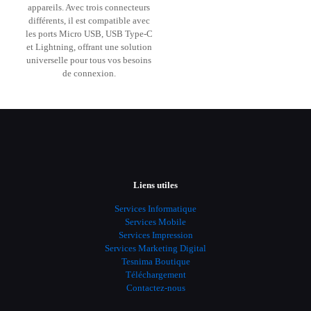
appareils. Avec trois connecteurs
différents, il est compatible avec
les ports Micro USB, USB Type-C
et Lightning, offrant une solution
universelle pour tous vos besoins
de connexion.
Liens utiles
Services Informatique
Services Mobile
Services Impression
Services Marketing Digital
Tesnima Boutique
Téléchargement
Contactez-nous