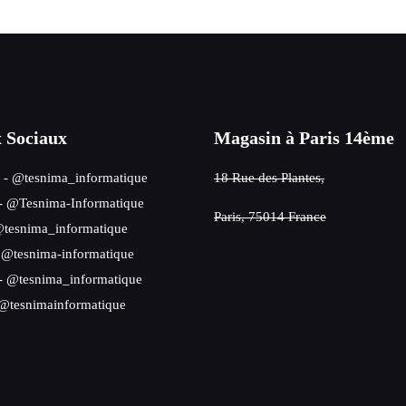
 Sociaux
Magasin à Paris 14ème
- @tesnima_informatique
18 Rue des Plantes,
- @Tesnima-Informatique
Paris, 75014 France
tesnima_informatique
 @tesnima-informatique
- @tesnima_informatique
@tesnimainformatique