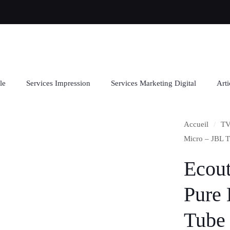
le
Services Impression
Services Marketing Digital
Arti
Accueil
/
TV
Micro – JBL 
Ecout
Pure 
Tube