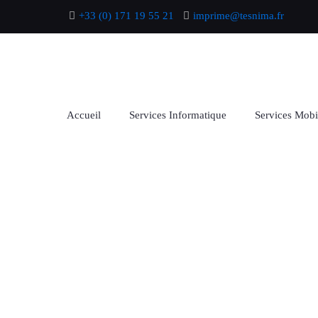
+33 (0) 171 19 55 21
imprime@tesnima.fr
Accueil
Services Informatique
Services Mobi