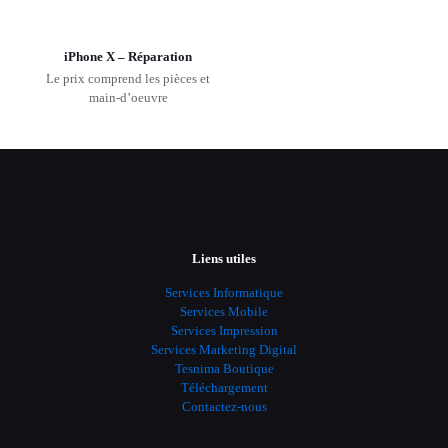
iPhone X – Réparation
Le prix comprend les pièces et
main-d’oeuvre
Liens utiles
Services Informatique
Services Mobile
Services Impression
Services Marketing Digital
Tesnima Boutique
Téléchargement
Contactez-nous