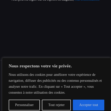
Nous respectons votre vie privée.
Nous utilisons des cookies pour améliorer votre expérience de
© 2019-2026 Tous les droits sont réservés au
Tesnima
navigation, diffuser des publicités ou des contenus personnalisés et
Informatique
|
Mentions légales
|
Politique de confidentialité
|
analyser notre trafic. En cliquant sur « Tout accepter », vous
Plan du site
consentez à notre utilisation des cookies.
Personnaliser
Tout rejeter
Accepter tout