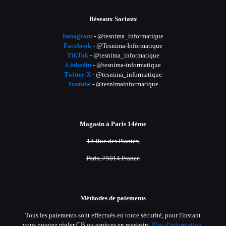
Réseaux Sociaux
Instagram
- @tesnima_informatique
Facebook
- @Tesnima-Informatique
TikTok
- @tesnima_informatique
Linkedin
- @tesnima-informatique
Twitter X
- @tesnima_informatique
Youtube
- @tesnimainformatique
Magasin à Paris 14ème
18 Rue des Plantes,
Paris, 75014 France
Méthodes de paiements
Tous les paiements sont effectués en toute sécurité, pour l'instant
vous pouvez régler CB ou espèces en magasin;
Plus d'information.