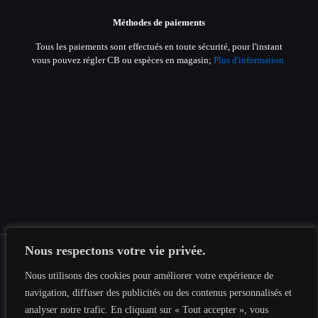
Méthodes de paiements
Tous les paiements sont effectués en toute sécurité, pour l'instant
vous pouvez régler CB ou espèces en magasin;
Plus d'information.
Nous respectons votre vie privée.
Nous utilisons des cookies pour améliorer votre expérience de
© 2019-2026 Tous les droits sont réservés au
Tesnima
navigation, diffuser des publicités ou des contenus personnalisés et
Informatique
|
Mentions légales
|
Politique de confidentialité
|
analyser notre trafic. En cliquant sur « Tout accepter », vous