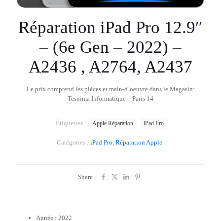
Réparation iPad Pro 12.9″
– (6e Gen – 2022) –
A2436 , A2764, A2437
Le prix comprend les pièces et main-d’oeuvre dans le Magasin:
Tesnima Informatique – Paris 14
Étiquettes :
Apple Réparation
iPad Pro
Catégories :
iPad Pro
,
Réparation Apple
Share
Année : 2022