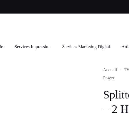
le
Services Impression
Services Marketing Digital
Arti
Accueil
/
TV
Power
Split
– 2 