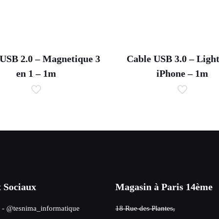
USB 2.0 – Magnetique 3
Cable USB 3.0 – Ligh
en 1 – 1m
iPhone – 1m
 Sociaux
Magasin à Paris 14ème
- @tesnima_informatique
18 Rue des Plantes,