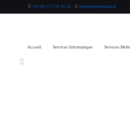
+33 (0) 171 19 55 21
imprime@tesnima.fr
Accueil
Services Informatique
Services Mobi