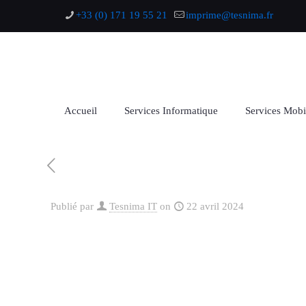
+33 (0) 171 19 55 21
imprime@tesnima.fr
Accueil
Services Informatique
Services Mobi
Publié par
Tesnima IT
on
22 avril 2024