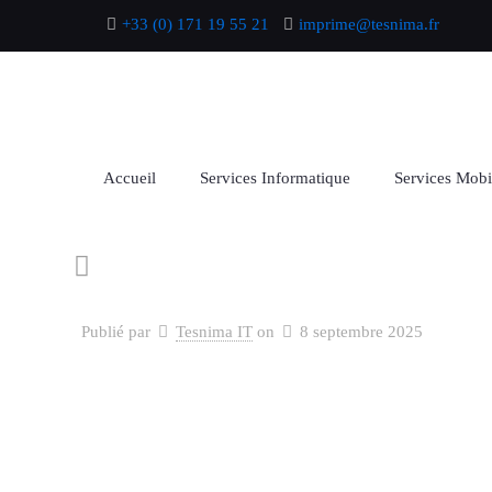
+33 (0) 171 19 55 21
imprime@tesnima.fr
Accueil
Services Informatique
Services Mobi
Publié par
Tesnima IT
on
8 septembre 2025