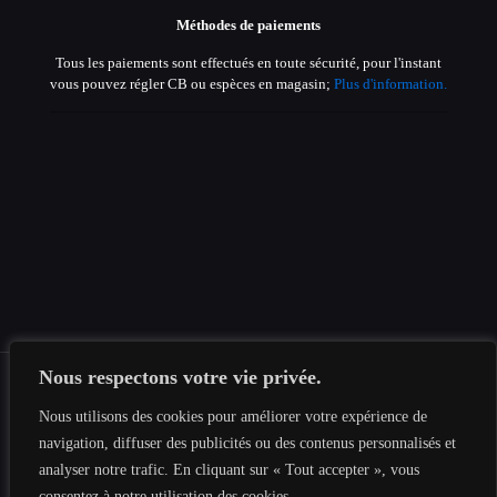
Méthodes de paiements
Tous les paiements sont effectués en toute sécurité, pour l'instant
vous pouvez régler CB ou espèces en magasin;
Plus d'information.
Nous respectons votre vie privée.
Nous utilisons des cookies pour améliorer votre expérience de
navigation, diffuser des publicités ou des contenus personnalisés et
© 2019-2026 Tous les droits sont réservés au
Tesnima
Informatique
|
Mentions légales
|
Politique de confidentialité
|
analyser notre trafic. En cliquant sur « Tout accepter », vous
Plan du site
consentez à notre utilisation des cookies.