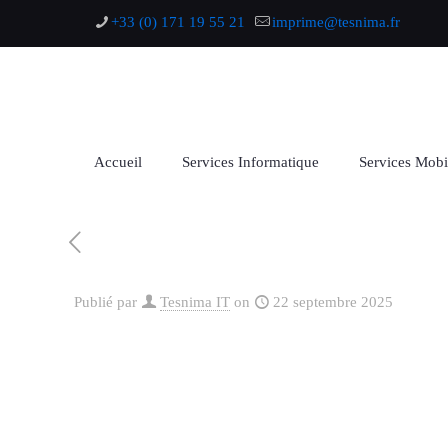
+33 (0) 171 19 55 21
imprime@tesnima.fr
Accueil
Services Informatique
Services Mobi
Publié par
Tesnima IT
on
22 septembre 2025