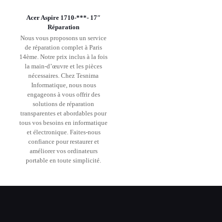
Acer Aspire 1710-***- 17″
Réparation
Nous vous proposons un service
de réparation complet à Paris
14ème. Notre prix inclus à la fois
la main-d’œuvre et les pièces
nécessaires. Chez Tesnima
Informatique, nous nous
engageons à vous offrir des
solutions de réparation
transparentes et abordables pour
tous vos besoins en informatique
et électronique. Faites-nous
confiance pour restaurer et
améliorer vos ordinateurs
portable en toute simplicité.