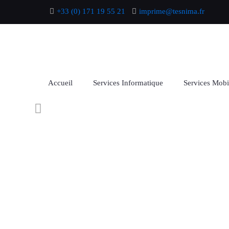
+33 (0) 171 19 55 21
imprime@tesnima.fr
Accueil
Services Informatique
Services Mobi