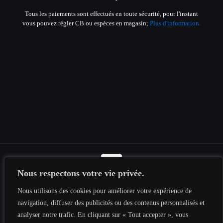
Tous les paiements sont effectués en toute sécurité, pour l'instant
vous pouvez régler CB ou espèces en magasin;
Plus d'information.
Nous respectons votre vie privée.
© 2019-2026 Tous les droits sont réservés au
Tesnima
Nous utilisons des cookies pour améliorer votre expérience de
Informatique
|
Mentions légales
|
Politique de confidentialité
|
navigation, diffuser des publicités ou des contenus personnalisés et
Plan du site
analyser notre trafic. En cliquant sur « Tout accepter », vous