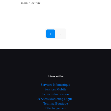
main-d’oeuvre
1
2
Liens utiles
Services Informatique
Services Mobile
Services Impression
Services Marketing Digital
Tesnima Boutique
Téléchargement