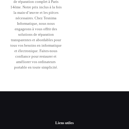
de réparation complet à Paris
14ème. Notre prix inclus à la fois
la main-d’œuvre et les pièces
nécessaires. Chez Tesnima
Informatique, nous nous
engageons à vous offrir des
solutions de réparation
transparentes et abordables pour
tous vos besoins en informatique
et électronique. Faites-nous
confiance pour restaurer et
améliorer vos ordinateurs
portable en toute simplicité.
Liens utiles