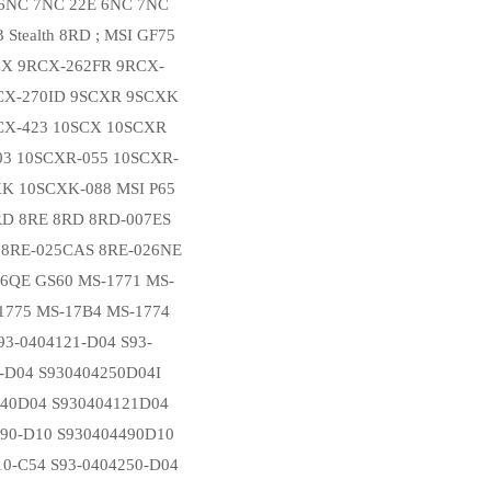
 6NC 7NC 22E 6NC 7NC
 Stealth 8RD ; MSI GF75
CX 9RCX-262FR 9RCX-
CX-270ID 9SCXR 9SCXK
CX-423 10SCX 10SCXR
03 10SCXR-055 10SCXR-
XK 10SCXK-088 MSI P65
8RD 8RE 8RD 8RD-007ES
 8RE-025CAS 8RE-026NE
 6QE GS60 MS-1771 MS-
1775 MS-17B4 MS-1774
S93-0404121-D04 S93-
-D04 S930404250D04I
140D04 S930404121D04
490-D10 S930404490D10
10-C54 S93-0404250-D04