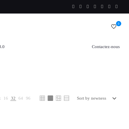
0
3.0
Contactez-nous
:
16
32
64
96