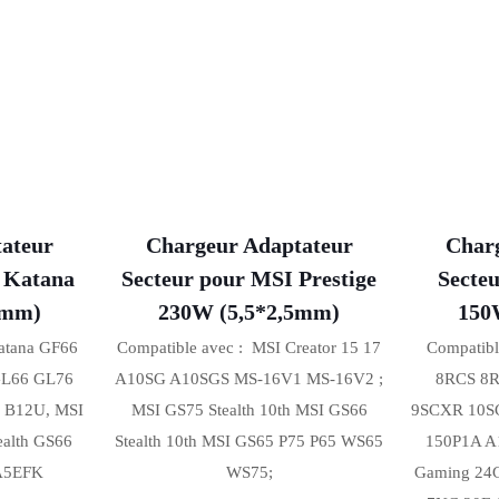
ateur
Chargeur Adaptateur
Char
 Katana
Secteur pour MSI Prestige
Secte
0mm)
230W (5,5*2,5mm)
150
Katana GF66
Compatible avec : MSI Creator 15 17
Compatibl
GL66 GL76
A10SG A10SGS MS-16V1 MS-16V2 ;
8RCS 8R
5 B12U, MSI
MSI GS75 Stealth 10th MSI GS66
9SCXR 10S
ealth GS66
Stealth 10th MSI GS65 P75 P65 WS65
150P1A A
 A5EFK
WS75;
Gaming 24G