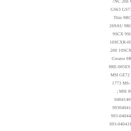
7NC 20E
GS63 GS73
Thin 9R
269AU 9R
9SCX 9S
10SCXR-0
200 10SC
Creator 
8RE-005ES
MSI GE72
1773 MS-
; MSI 
0404140
S930404
S93-0404
S93-04043