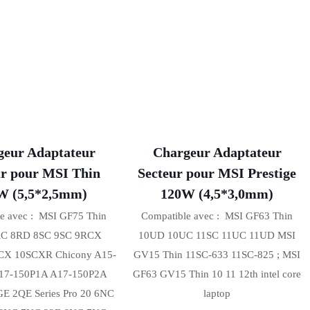
geur Adaptateur
Chargeur Adaptateur
ur pour MSI Thin
Secteur pour MSI Prestige
W (5,5*2,5mm)
120W (4,5*3,0mm)
e avec : MSI GF75 Thin
Compatible avec : MSI GF63 Thin
C 8RD 8SC 9SC 9RCX
10UD 10UC 11SC 11UC 11UD MSI
CX 10SCXR Chicony A15-
GV15 Thin 11SC-633 11SC-825 ; MSI
17-150P1A A17-150P2A
GF63 GV15 Thin 10 11 12th intel core
E 2QE Series Pro 20 6NC
laptop