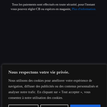
Tous les paiements sont effectués en toute sécurité, pour l'instant
vous pouvez régler CB ou espèces en magasin;
Plus d'information.
Nous respectons votre vie privée.
Nous utilisons des cookies pour améliorer votre expérience de
© 2019-2026 Tous les droits sont réservés au
Tesnima
navigation, diffuser des publicités ou des contenus personnalisés et
Informatique
|
Mentions légales
|
Politique de confidentialité
|
analyser notre trafic. En cliquant sur « Tout accepter », vous
Plan du site
consentez à notre utilisation des cookies.