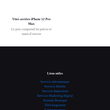
Vitre arrière iPhone 12 Pro
Max
Le prix comprend les pièces et
main-d’oeuvre
Liens utiles
Services Informatique
Services Mobile
Services Impression
Services Marketing Digital
Tesnima Boutique
Téléchargement
Contactez-nous