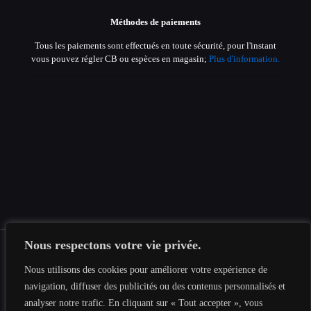
Méthodes de paiements
Tous les paiements sont effectués en toute sécurité, pour l'instant
vous pouvez régler CB ou espèces en magasin;
Plus d'information.
Nous respectons votre vie privée.
Nous utilisons des cookies pour améliorer votre expérience de
navigation, diffuser des publicités ou des contenus personnalisés et
© 2019-2026 Tous les droits sont réservés au
Tesnima
Informatique
|
Mentions légales
|
Politique de confidentialité
|
analyser notre trafic. En cliquant sur « Tout accepter », vous