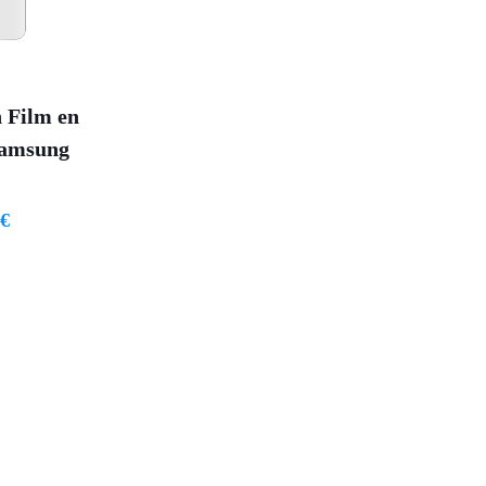
n Film en
Samsung
0
€