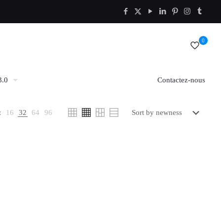
0
3.0
Contactez-nous
:
16
32
64
96